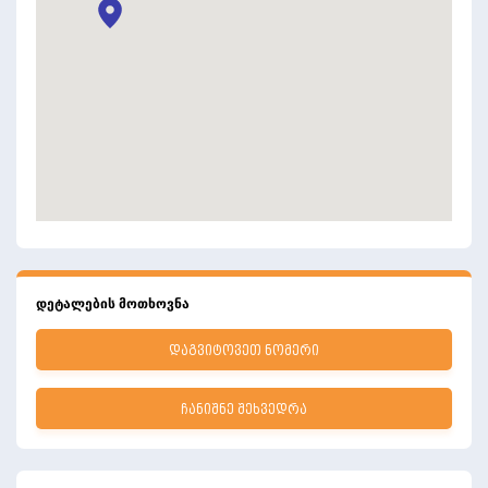
დეტალების მოთხოვნა
ᲓᲐᲒᲕᲘᲢᲝᲕᲔᲗ ᲜᲝᲛᲔᲠᲘ
ᲩᲐᲜᲘᲨᲜᲔ ᲨᲔᲮᲕᲔᲓᲠᲐ