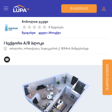
ᲓᲐᲒᲕᲘᲠᲔᲙᲔ
მონოლით ჯგუფი
0 შეფასება
შეაფასეთ
ყველა პროექტი
I სექტორი A/B ბლოკი
თბილისი, ორთაჭალა, ნადიკვარის ქ. N34-ის მიმდებარედ
ᲓᲐᲢᲝᲕᲔ ᲜᲝᲛᲔᲠᲘ