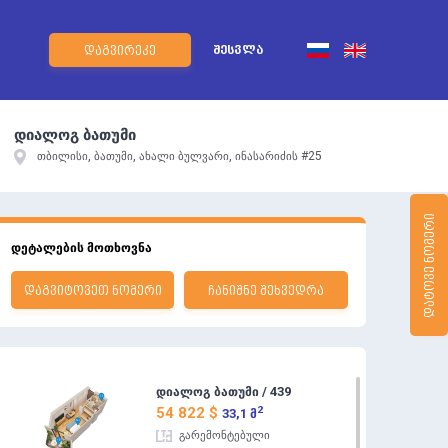
ᲨᲔᲡᲕᲚᲐ
ᲓᲐᲒᲕᲘᲠᲔᲙᲔ
დიალოგ ბათუმი
თბილისი, ბათუმი, ახალი ბულვარი, ინასარიძის #25
ᲓᲐᲢᲝᲕᲔ ᲜᲝᲛᲔᲠᲘ
დეტალების მოთხოვნა
ᲓᲐᲒᲕᲘᲢᲝᲕᲔᲗ ᲜᲝᲛᲔᲠᲘ
ᲩᲐᲜᲘᲨᲜᲔ ᲨᲔᲮᲕᲔᲓᲠᲐ
დიალოგ ბათუმი / 439
2
54 822 $
33,1 მ
გარემონტებული