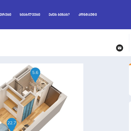
ᲔᲠᲔᲑᲘ
ᲡᲘᲐᲮᲚᲔᲔᲑᲘ
ᲔᲫᲔᲑ ᲑᲘᲜᲐᲡ?
ᲙᲝᲜᲢᲐᲥᲢᲘ