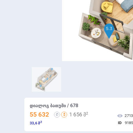
დიალოგ ბათუმი / 678
2
55 632
1 656 მ
₾
$
2713
2
ID
9185
33,6 მ